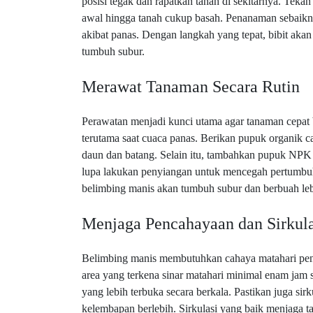
posisi tegak dan rapatkan tanah di sekitarnya. Tek
awal hingga tanah cukup basah. Penanaman sebaiknya
akibat panas. Dengan langkah yang tepat, bibit aka
tumbuh subur.
Merawat Tanaman Secara Rutin
Perawatan menjadi kunci utama agar tanaman cepat b
terutama saat cuaca panas. Berikan pupuk organik 
daun dan batang. Selain itu, tambahkan pupuk NPK do
lupa lakukan penyiangan untuk mencegah pertumbuha
belimbing manis akan tumbuh subur dan berbuah leb
Menjaga Pencahayaan dan Sirkula
Belimbing manis membutuhkan cahaya matahari penuh
area yang terkena sinar matahari minimal enam jam s
yang lebih terbuka secara berkala. Pastikan juga sir
kelembapan berlebih. Sirkulasi yang baik menjaga t