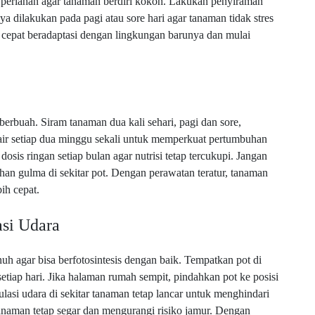
an perlahan agar tanaman berdiri kokoh. Lakukan penyiraman
 dilakukan pada pagi atau sore hari agar tanaman tidak stres
n cepat beradaptasi dengan lingkungan barunya dan mulai
erbuah. Siram tanaman dua kali sehari, pagi dan sore,
cair setiap dua minggu sekali untuk memperkuat pertumbuhan
sis ringan setiap bulan agar nutrisi tetap tercukupi. Jangan
n gulma di sekitar pot. Dengan perawatan teratur, tanaman
ih cepat.
si Udara
 agar bisa berfotosintesis dengan baik. Tempatkan pot di
etiap hari. Jika halaman rumah sempit, pindahkan pot ke posisi
kulasi udara di sekitar tanaman tetap lancar untuk menghindari
anaman tetap segar dan mengurangi risiko jamur. Dengan