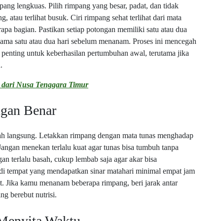
ang lengkuas. Pilih rimpang yang besar, padat, dan tidak
, atau terlihat busuk. Ciri rimpang sehat terlihat dari mata
pa bagian. Pastikan setiap potongan memiliki satu atau dua
lama satu atau dua hari sebelum menanam. Proses ini mencegah
enting untuk keberhasilan pertumbuhan awal, terutama jika
.
dari Nusa Tenggara Timur
gan Benar
nah langsung. Letakkan rimpang dengan mata tunas menghadap
Jangan menekan terlalu kuat agar tunas bisa tumbuh tanpa
n terlalu basah, cukup lembab saja agar akar bisa
i tempat yang mendapatkan sinar matahari minimal empat jam
t. Jika kamu menanam beberapa rimpang, beri jarak antar
ng berebut nutrisi.
 Menyita Waktu