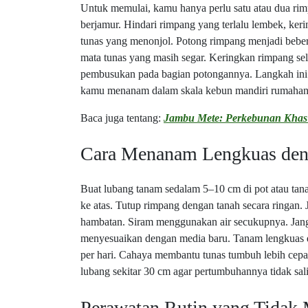
Untuk memulai, kamu hanya perlu satu atau dua rimp
berjamur. Hindari rimpang yang terlalu lembek, kering
tunas yang menonjol. Potong rimpang menjadi bebera
mata tunas yang masih segar. Keringkan rimpang se
pembusukan pada bagian potongannya. Langkah ini p
kamu menanam dalam skala kebun mandiri rumahan
Baca juga tentang:
Jambu Mete: Perkebunan Khas 
Cara Menanam Lengkuas den
Buat lubang tanam sedalam 5–10 cm di pot atau ta
ke atas. Tutup rimpang dengan tanah secara ringan. 
hambatan. Siram menggunakan air secukupnya. Janga
menyesuaikan dengan media baru. Tanam lengkuas d
per hari. Cahaya membantu tunas tumbuh lebih cepa
lubang sekitar 30 cm agar pertumbuhannya tidak sali
Perawatan Rutin yang Tidak