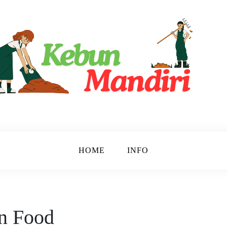
ri
HOME
INFO
n Food