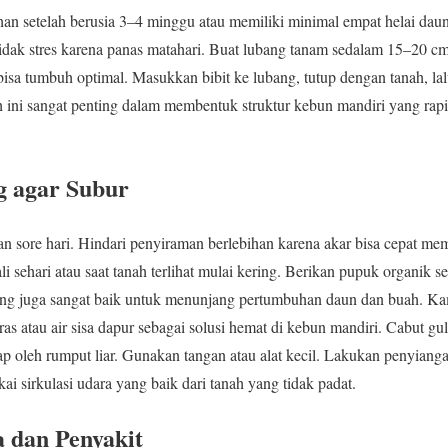
ahan setelah berusia 3–4 minggu atau memiliki minimal empat helai da
tidak stres karena panas matahari. Buat lubang tanam sedalam 15–20 cm
bisa tumbuh optimal. Masukkan bibit ke lubang, tutup dengan tanah, lal
ini sangat penting dalam membentuk struktur kebun mandiri yang rapi 
g agar Subur
an sore hari. Hindari penyiraman berlebihan karena akar bisa cepat m
li sehari atau saat tanah terlihat mulai kering. Berikan pupuk organik s
ng juga sangat baik untuk menunjang pertumbuhan daun dan buah. K
eras atau air sisa dapur sebagai solusi hemat di kebun mandiri. Cabut gu
serap oleh rumput liar. Gunakan tangan atau alat kecil. Lakukan penyiang
i sirkulasi udara yang baik dari tanah yang tidak padat.
dan Penyakit