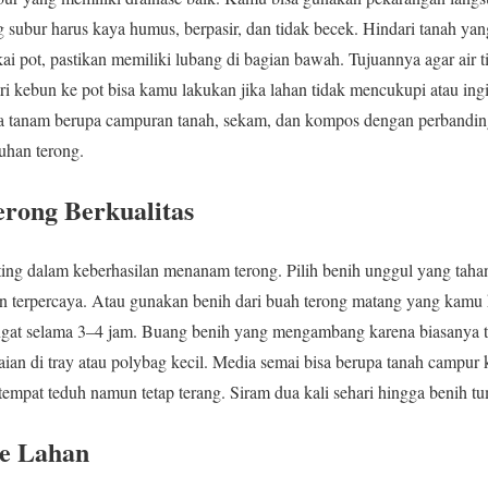
subur harus kaya humus, berpasir, dan tidak becek. Hindari tanah yang t
i pot, pastikan memiliki lubang di bagian bawah. Tujuannya agar air 
ri kebun ke pot bisa kamu lakukan jika lahan tidak mencukupi atau ingi
 tanam berupa campuran tanah, sekam, dan kompos dengan perbanding
uhan terong.
rong Berkualitas
ng dalam keberhasilan menanam terong. Pilih benih unggul yang taha
ian terpercaya. Atau gunakan benih dari buah terong matang yang kamu 
ngat selama 3–4 jam. Buang benih yang mengambang karena biasanya 
an di tray atau polybag kecil. Media semai bisa berupa tanah campu
empat teduh namun tetap terang. Siram dua kali sehari hingga benih tu
e Lahan