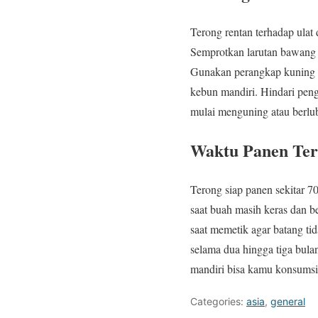
Terong rentan terhadap ula
Semprotkan larutan bawang p
Gunakan perangkap kuning l
kebun mandiri. Hindari peng
mulai menguning atau berlub
Waktu Panen Te
Terong siap panen sekitar 7
saat buah masih keras dan be
saat memetik agar batang ti
selama dua hingga tiga bula
mandiri bisa kamu konsumsi s
Categories:
asia
,
general