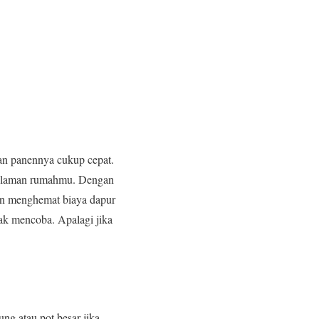
dan panennya cukup cepat.
 halaman rumahmu. Dengan
an menghemat biaya dapur
dak mencoba. Apalagi jika
ng atau pot besar jika